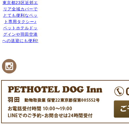
東京都23区近郊エ
リア全域カバーで
とても便利なペッ
ト専用タクシー♪
ペットホテルドッ
グインや羽田空港
への送迎にも便利!