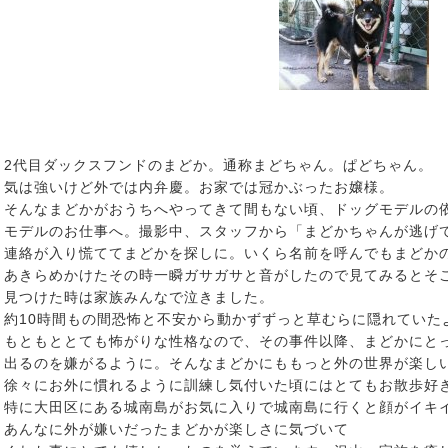
2代目ダックスフンドのまどか。通称まどちゃん。ぱどちゃん。
気は強いけど外では内弁慶。お家では冠かぶったお嬢様。
そんなまどかがおうちへやってきて間もない頃、ドッグモデルの
モデルのお仕事へ。撮影中、スタッフから「まどかちゃんが逃げ
連絡が入り慌ててまどかを探しに。いくら名前を呼んでもまどかの
あきらめかけたその時一瞬ガサガサと音がしたので見てみるとそこに
見つけた時は家族みんなで泣きました。
約10時間もの間恐怖と不安から動かずずっと草むらに隠れていた
もともととても怖がりな性格なので、その事件以降、まどかにと
出るのを嫌がるように。そんなまどかにももっと外の世界が楽し
徐々にお外に慣れるように訓練し気付いた頃にはとてもお散歩好
特に大田区にある城南島がお気に入りで城南島に行くと顔がイキイ
あんなに外が嫌いだったまどかが楽しさに気づいて