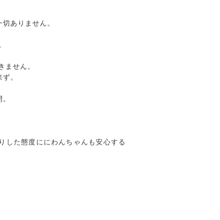
一切ありません。
。
きません。
来ず。
開。
。
りした態度ににわんちゃんも安心する
。