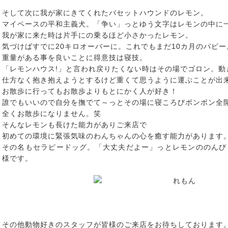
そして次に我が家にきてくれたバセットハウンドのレモン。
マイペースの平和主義犬。「争い」っとゆう文字はレモンの中に
我が家に来た時は片手にの乗るほど小さかったレモン。
気づけばすでに20キロオーバーに。これでもまだ10カ月のパピー
重量がある事を良いことに得意技は寝技。
「レモンハウス!」と言われ戻りたくない時はその場でゴロン。動
仕方なく抱き抱えようとするけど重くて思うように運ぶことが出
お散歩に行ってもお散歩よりもとにかく人が好き！
誰でもいいので自分を撫でて～っとその場に寝ころびポンポン全
全くお散歩になりません。笑
そんなレモンも長けた能力がありご来店で
初めての環境に緊張気味のわんちゃんの心を癒す能力があります
その名もセラピードッグ。「大丈夫だよー」っとレモンののんび
様です。
その他動物好きのスタッフが皆様のご来店をお待ちしております