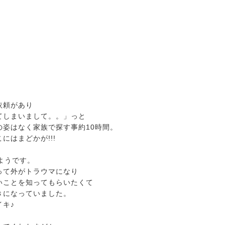
依頼があり
てしまいまして。。」っと
姿はなく家族で探す事約10時間。
はまどかが!!!
ようです。
って外がトラウマになり
いことを知ってもらいたくて
きになっていました。
キ♪