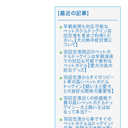
[最近の記事]
早朝夜間も対応可能な
ペットホテルドッグイン羽
田空港を是非ご利用くだ
さい。【犬の熱中症対策に
ついて】
羽田空港周辺のペットホ
テルドッグインは早朝深夜
での対応も可能で便利な
ペットホテル【愛犬の為の
防災グッズ】
羽田空港からすぐのリピー
ト率の高いペットホテル
ドッグイン【飼い主と愛犬
との良好な関係の重要性】
羽田空港近くの低価格で
質の高いペットホテルドッ
グイン～犬と飼い主は似
るって本当？～
羽田空港から車ですぐの
ペットホテルはドッグイン!