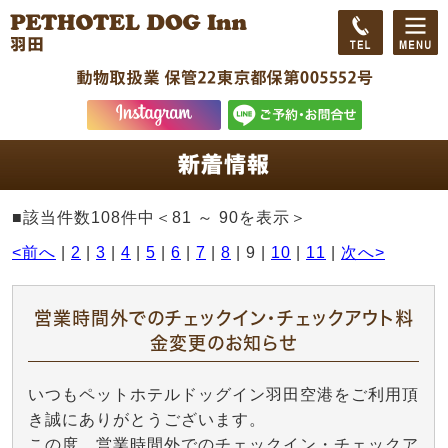
■該当件数108件中＜81 ～ 90を表示＞
<前へ
|
2
|
3
|
4
|
5
|
6
|
7
|
8
| 9 |
10
|
11
|
次へ>
営業時間外でのチェックイン・チェックアウト料
金変更のお知らせ
いつもペットホテルドッグイン羽田空港をご利用頂
き誠にありがとうございます。
この度、営業時間外でのチェックイン・チェックア