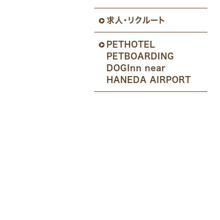
求人・リクルート
PETHOTEL
PETBOARDING
DOGInn near
HANEDA AIRPORT